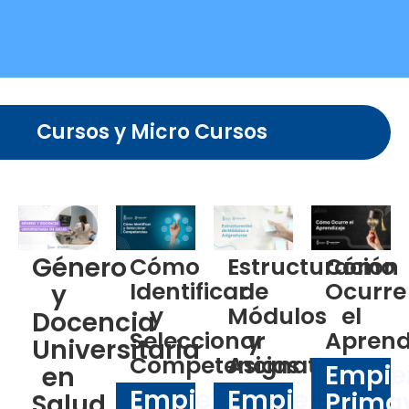
Cursos y Micro Cursos
Género
Estructuración
Cómo
Cómo
de
Identificar
Ocurre
y
Módulos
y
el
Docencia
y
Seleccionar
Aprend
Universitaria
Asignaturas
Competencias
Empie
en
Empieza:
Empieza:
Prima
Salud