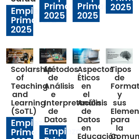
Primavera
Primavera
2025
Empieza:
2025
2025
Primavera
2025
Scolarship
Métodos
Aspectos
Tipos
of
de
Éticos
de
Teaching
Análisis
en
Forma
and
e
el
y
Learning
Interpretación
Análisis
sus
(SoTL)
de
de
Elemen
Datos
Datos
para
Empieza:
en
la
Empieza:
Primavera
Educación
Comun