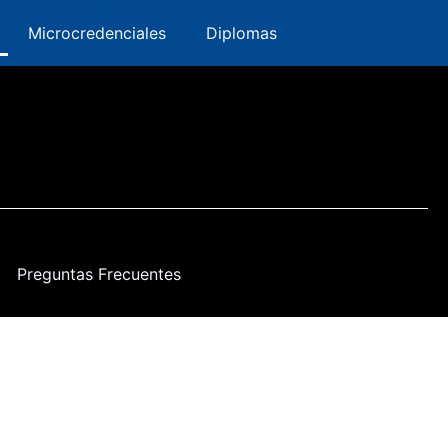
Innovación
ervatorio
Microcredenciales
Microcredenciales
Diplomas
Diplomas
Preguntas Frecuentes