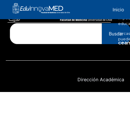
Edu
Inicio
Impuls
educac
Buscar
En cas
puedes
ceam
Dirección Académica