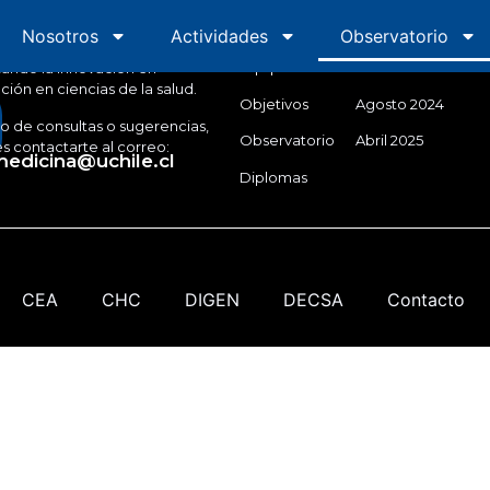
Innovamed
Inicio
Semana de la 
Nosotros
Inicio
Nosotros
Actividades
Actividades
Observatorio
Obs
Equipo
Marzo 2024
ando la innovación en
ión en ciencias de la salud.
Objetivos
Agosto 2024
o de consultas o sugerencias,
Observatorio
Abril 2025
 contactarte al correo:
edicina@uchile.cl
Diplomas
CEA
CHC
DIGEN
DECSA
Contacto