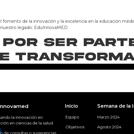
fomento de la innovación y la excelencia en la educación médi
así nuestro legado: EduInnovaMED.
 por ser part
je transforma
Innovamed
Inicio
Semana de la 
Equipo
Marzo 2024
ando la innovación en
ión en ciencias de la salud.
Objetivos
Agosto 2024
o de consultas o sugerencias,