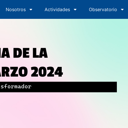
Nosotros
Inicio
Nosotros
Actividades
Actividades
Observatorio
Obs
A DE LA
RZO 2024
nsformador