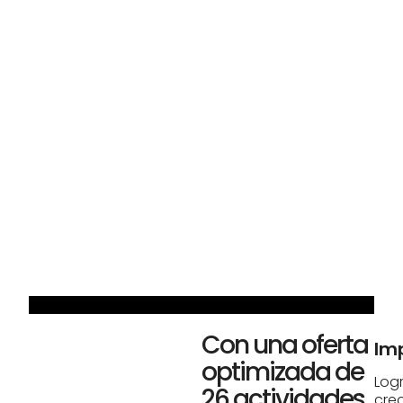
Con una oferta
Im
optimizada de
Log
26 actividades,
crec