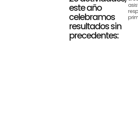
asis
este año
res
celebramos
prim
resultados sin
precedentes: