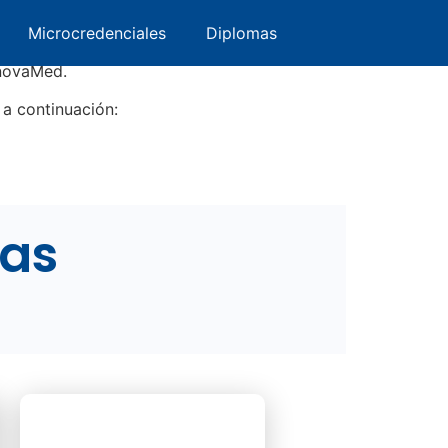
ervatorio
Microcredenciales
Microcredenciales
Diplomas
Diplomas
nnovaMed.
 a continuación:
ras