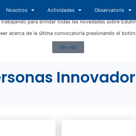
En construcción
Nosotros
Inicio
Nosotros
Actividades
Actividades
Observatorio
Obs
trabajando para brindar todas las novedades sobre EduI
leer acerca de la última convocatoria presionando el botón
Ver más
rsonas Innovado