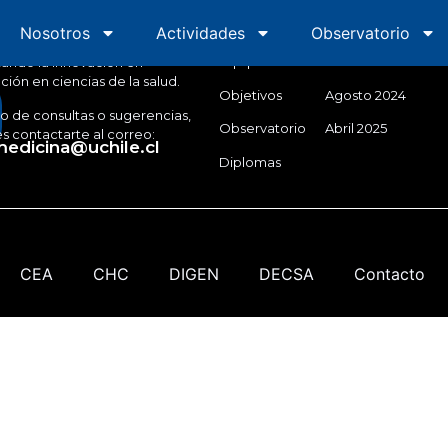
Innovamed
Inicio
Semana de la 
Nosotros
Inicio
Nosotros
Actividades
Actividades
Observatorio
Obs
Equipo
Marzo 2024
ando la innovación en
ión en ciencias de la salud.
Objetivos
Agosto 2024
o de consultas o sugerencias,
Observatorio
Abril 2025
 contactarte al correo:
edicina@uchile.cl
Diplomas
CEA
CHC
DIGEN
DECSA
Contacto