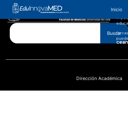
Edu
Inicio
Impuls
educac
Buscar
En cas
puedes
ceam
Dirección Académica