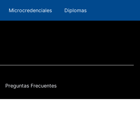
Innovación
ervatorio
Microcredenciales
Microcredenciales
Diplomas
Diplomas
Preguntas Frecuentes