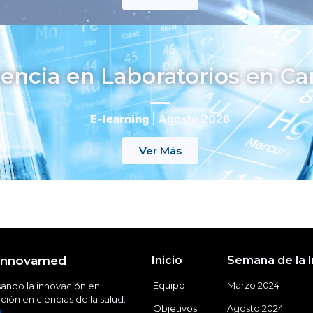
ncia en Laboratorios en Car
E-learning
|
Agosto 2026
Ver Más
Innovamed
Inicio
Semana de la 
Equipo
Marzo 2024
ando la innovación en
ión en ciencias de la salud.
Objetivos
Agosto 2024