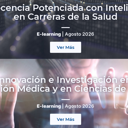
encia Potenciada con Intelig
en Carreras de la Salud
E-learning
| Agosto 2026
Ver Más
nnovación e Investigación e
ón Médica y en Ciencias de 
E-learning
| Agosto 2026
Ver Más