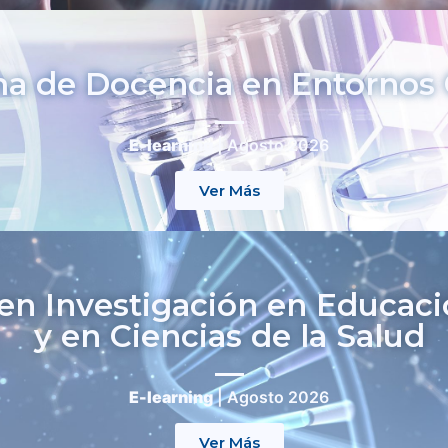
a de Docencia en Entornos 
E-learning
| Agosto 2026
Ver Más
en Investigación en Educac
y en Ciencias de la Salud
E-learning
| Agosto 2026
Ver Más