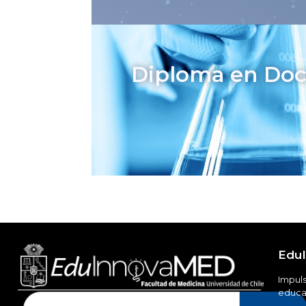
Diploma en Doce
Edu
Impuls
educac